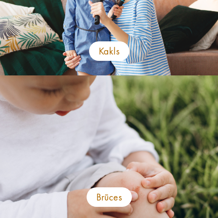
Kakls
Brūces