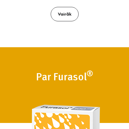
Vairāk
®
Par Furasol