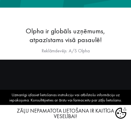
Olpha ir globāls uzņēmums,
atpazīstams visā pasaulē!
Reklāmdevējs: A/S Olpha
Uzmanīgi izlasiet lietošanas instrukciju vai atbilstošu informāciju uz
iepakojuma. Konsultējieties ar ārstu vai farmaceitu par zāļu lietošanu.
ZĀĻU NEPAMATOTA LIETOŠANA IR KAITĪGA
VESELĪBAI!