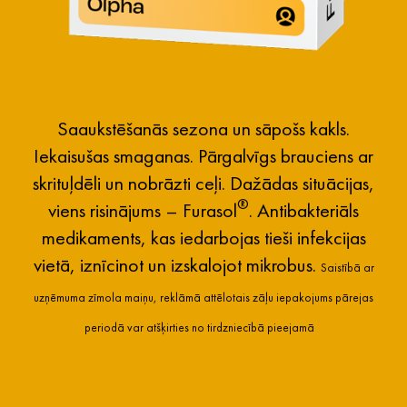
Saaukstēšanās sezona un sāpošs kakls.
Iekaisušas smaganas. Pārgalvīgs brauciens ar
skrituļdēli un nobrāzti ceļi. Dažādas situācijas,
®
viens risinājums – Furasol
. Antibakteriāls
medikaments, kas iedarbojas tieši infekcijas
vietā, iznīcinot un izskalojot mikrobus.
Saistībā ar
uzņēmuma zīmola maiņu, reklāmā attēlotais zāļu iepakojums pārejas
periodā var atšķirties no tirdzniecībā pieejamā