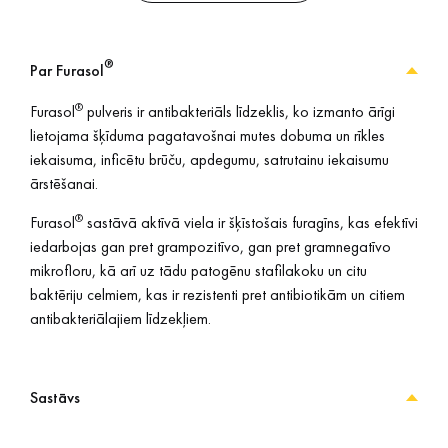
®
Par Furasol
®
Furasol
pulveris ir antibakteriāls līdzeklis, ko izmanto ārīgi
lietojama šķīduma pagatavošnai mutes dobuma un rīkles
iekaisuma, inficētu brūču, apdegumu, satrutainu iekaisumu
ārstēšanai.
®
Furasol
sastāvā aktīvā viela ir šķīstošais furagīns, kas efektīvi
iedarbojas gan pret grampozitīvo, gan pret gramnegatīvo
mikrofloru, kā arī uz tādu patogēnu stafilakoku un citu
baktēriju celmiem, kas ir rezistenti pret antibiotikām un citiem
antibakteriālajiem līdzekļiem.
Sastāvs