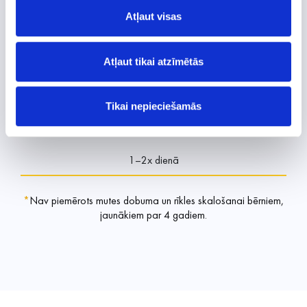
Šķīdumu lieto skalošanai
Atļaut visas
Mutes dobuma un rīkles iekaisuma gadījumā
Atļaut tikai atzīmētās
2–3x dienā
Tikai nepieciešamās
Brūču un apdegumu gadījumā
1–2x dienā
*
Nav piemērots mutes dobuma un rīkles skalošanai bērniem,
jaunākiem par 4 gadiem.