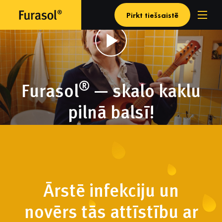
Pirkt tiešsaistē
®
Furasol
— skalo kaklu
pilnā balsī!
Ārstē infekciju un
novērs tās attīstību ar