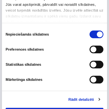
Piemērots lietošanai pieaugušajiem
Jūs varat apstiprināt, pārvaldīt vai noraidīt sīkdatnes,
veicot turpmāk norādītās izvēles. Jūsu izvēle attiecībā uz
un bērniem
*
sīkdatņu izmantošanu ir spēkā vienu gadu. Izdarot savu
izvēli un to apstiprinot, Jūs apstiprināt, ka esat iepazinies
ar
Sīkdatņu izmantošanas politikā
esošo informāciju.
Piekrišanas
Svarīgi zināt!
Nepieciešamās sīkdatnes
izvēle
Šķīdumu gatavo tieši pirms lietošanas.
Pagatavoto šķīdumu nedrīkst glabāt!
Preferences sīkdatnes
Statistikas sīkdatnes
Šķiduma gatavošana process
Paciņas saturu izšķīdina glāzē (200ml) karsta
Mārketinga sīkdatnes
novārīta vai destilēta ūdens.
Rādīt detalizēti