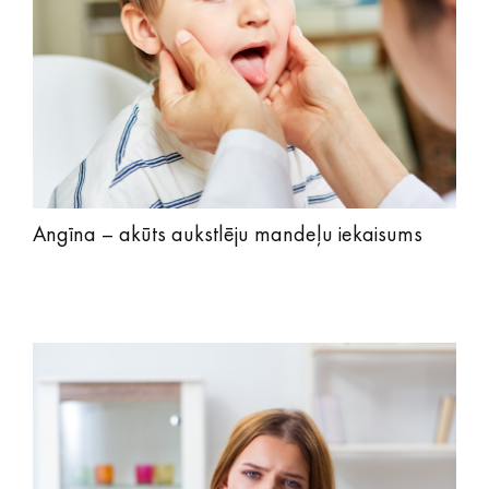
Angīna – akūts aukstlēju mandeļu iekaisums