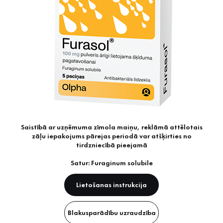
Saistībā ar uzņēmuma zīmola maiņu, reklāmā attēlotais
zāļu iepakojums pārejas periodā var atšķirties no
tirdzniecībā pieejamā
Satur: Furaginum solubile
Lietošanas instrukcija
Blakusparādību uzraudzība