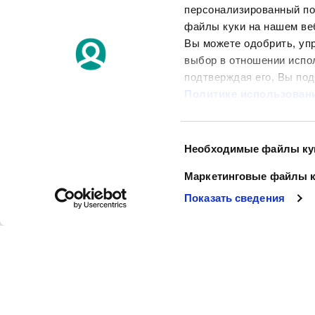
таких как Furasol
®
персонализированный по
слизистую, способс
файлы куки на нашем ве
Вы можете одобрить, уп
выбор в отношении испо
Источники: В стать
подтверждая его, Вы по
«Māmiņu klubs» («Кл
Политике использован
Выбор
УЗНАТЬ БОЛЬШЕ
Внимательно прочтите инструкцию по примене
Необходимые файлы ку
согласия
Маркетинговые файлы к
НЕОБОСНОВАНН
Показать сведения