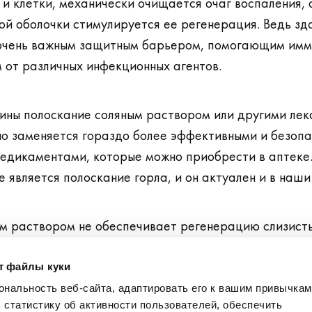
и клетки, механически очищается очаг воспаления, а
ой оболочки стимулируется ее регенерация. Ведь зд
 очень важным защитным барьером, помогающим имм
 от различных инфекционных агентов.
ины полоскание соляным раствором или другими ле
но заменяется гораздо более эффективными и безоп
едикаментами, которые можно приобрести в аптеке
е является полоскание горла, и он актуален и в наши
м раствором не обеспечивает регенерацию слизисты
ножению бактерий и развитию воспаления.
ет файлы куки
нальность веб-сайта, адаптировать его к вашим привычкам
использование медикаментов, предназначенных для п
 статистику об активности пользователей, обеспечить