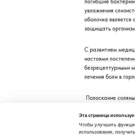
погибшие бактерии 
увлажнения слизист
оболочка является
защищать организм
С развитием медиц
настоями постепен
безрецептурными м
лечения боли в горл
Полоскание соляны
препятствует разм
Эта страница использу
Чтобы улучшить функцио
С другой стороны, 
использования, получить