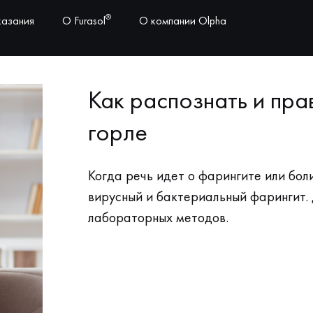
®
азания
О Furasol
О компании Olpha
Как распознать и пра
горле
Когда речь идет о фарингите или боли
вирусный и бактериальный фарингит.
лабораторных методов.