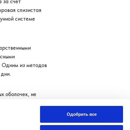
 за счет
оровая слизистая
унной системе
карственными
асными
. Одним из методов
 дни.
х оболочек, не
Oдобрить все
олоскания горла,